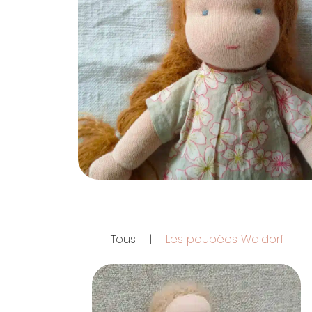
Tous
|
Les poupées Waldorf
|