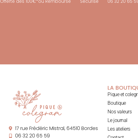
Offerte dès 100€*
ou Remboursé
Sécurisé
06 32 20 65 5
LA BOUTIQ
Pique et coleg
Boutique
Nos valeurs
Le journal
17 rue Frédéric Mistral, 64510 Bordes
Les ateliers
06 32 20 65 59
Contact