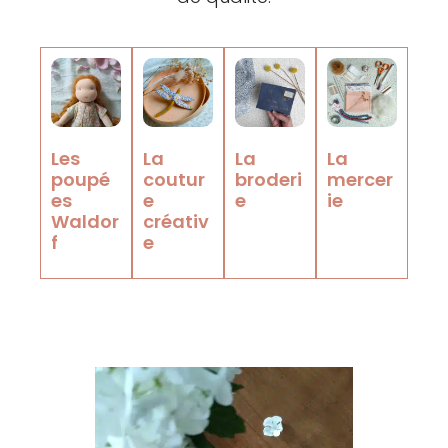
Les
La
La
La
poupé
coutur
broderi
mercer
es
e
e
ie
Waldor
créativ
f
e