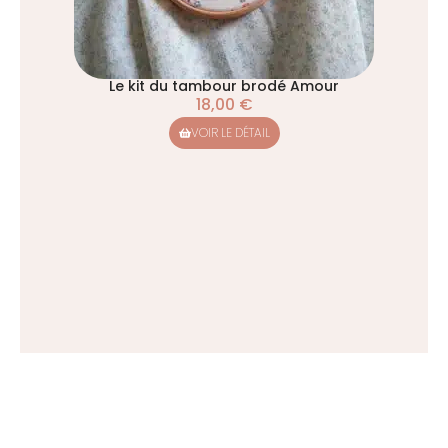
Le kit du tambour brodé Amour
18,00
€
VOIR LE DÉTAIL