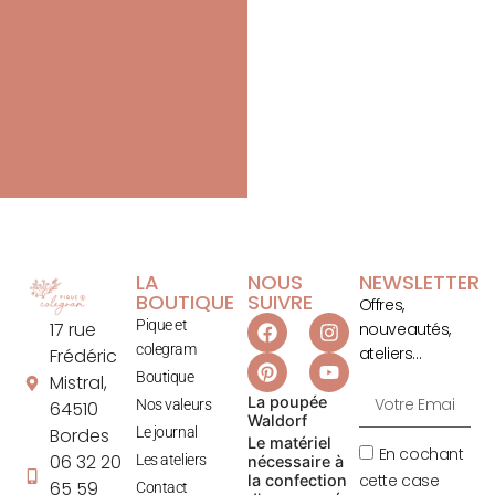
LA
NOUS
NEWSLETTER
BOUTIQUE
SUIVRE
Offres,
Pique et
17 rue
nouveautés,
colegram
ateliers…
Frédéric
Boutique
Mistral,
La poupée
Nos valeurs
64510
Waldorf
Le journal
Bordes
Le matériel
En cochant
06 32 20
Les ateliers
nécessaire à
cette case
la confection
65 59
Contact