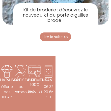
Kit de broderie : découvrez le
nouveau kit du porte aiguilles
brodé !
Lire la suite >>
LIVRAISON
SATISFAIT
PAIEMENT
SAV
100%
Offerte
ou
06 32
Sécurisé
dès
Remboursé
20 65
100€*
59