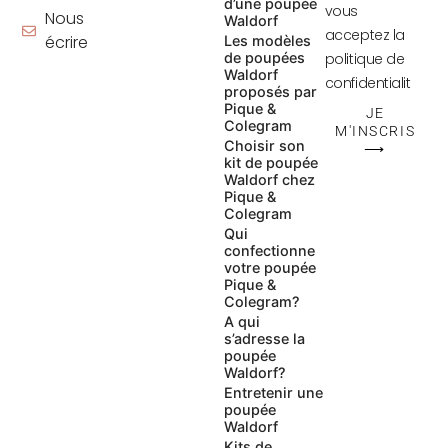
d’une poupée
vous
Nous
Waldorf
acceptez la
écrire
Les modèles
de poupées
politique de
Waldorf
confidentialit
proposés par
Pique &
JE
Colegram
M'INSCRIS
Choisir son
⟶
kit de poupée
Waldorf chez
Pique &
Colegram
Qui
confectionne
votre poupée
Pique &
Colegram?
A qui
s’adresse la
poupée
Waldorf?
Entretenir une
poupée
Waldorf
Kits de