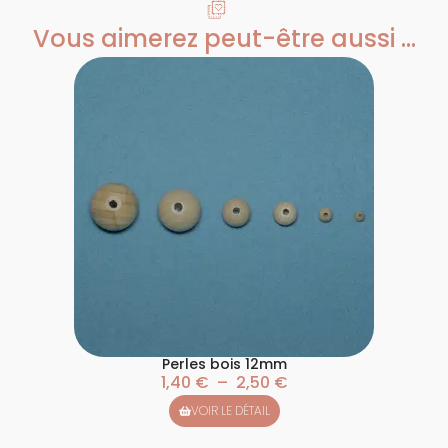
Vous aimerez peut-être aussi ...
Perles bois 12mm
1,40
€
–
2,50
€
VOIR LE DÉTAIL