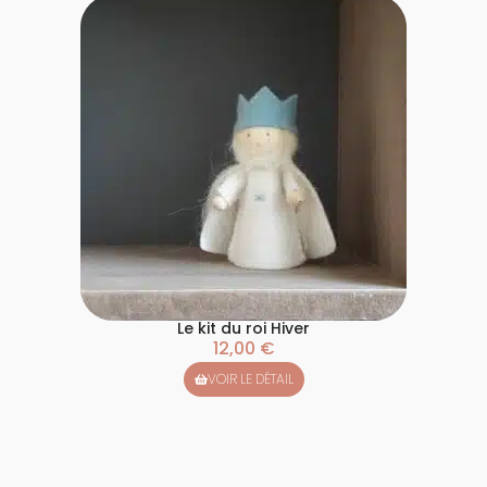
Le kit du roi Hiver
12,00
€
VOIR LE DÉTAIL