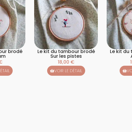
our brodé
Le kit du tambour brodé
Le kit d
um
Sur les pistes
€
18,00
€
ÉTAIL
VOIR LE DÉTAIL
VO