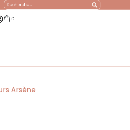
0
ours Arsène