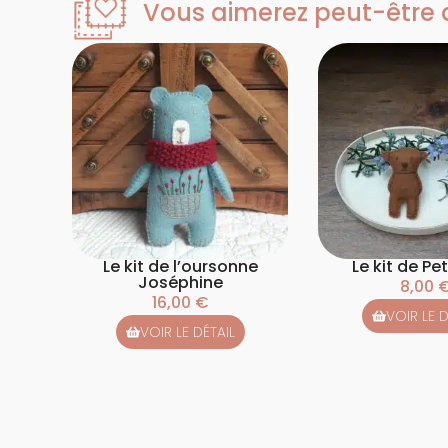
Vous aimerez peut-être au
Le kit de l’oursonne
Le kit de Pe
Joséphine
8,00
16,00
€
VOIR LE D
VOIR LE DÉTAIL