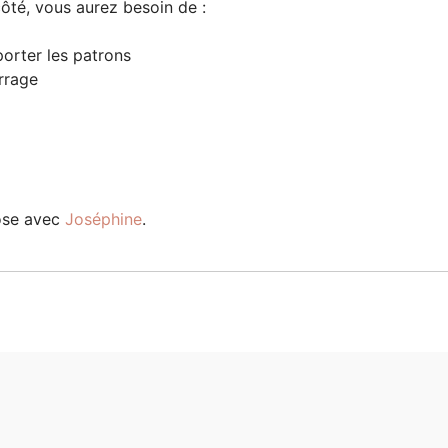
 côté, vous aurez besoin de :
porter les patrons
rrage
pose avec
Joséphine
.