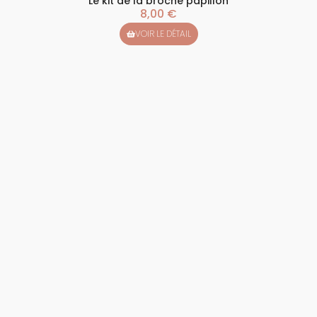
Le kit de la broche papillon
8,00
€
VOIR LE DÉTAIL