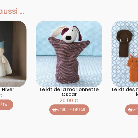
ssi ...
i Hiver
Le kit de la marionnette
Le kit des
Oscar
l
€
20,00
€
ÉTAIL
VOIR LE DÉTAIL
VO