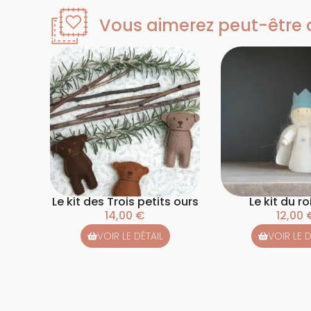
Vous aimerez peut-être au
Le kit des Trois petits ours
Le kit du ro
14,00
€
12,00
VOIR LE DÉTAIL
VOIR LE D