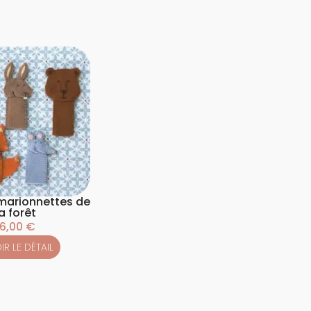
 marionnettes de
a forêt
16,00
€
IR LE DÉTAIL