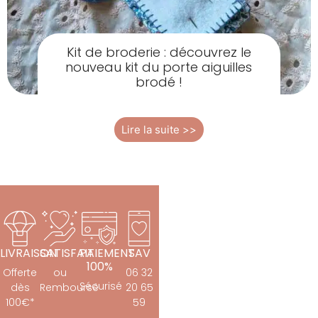
Kit de broderie : découvrez le
nouveau kit du porte aiguilles
brodé !
Lire la suite >>
LIVRAISON
SATISFAIT
PAIEMENT
SAV
100%
Offerte
ou
06 32
Sécurisé
dès
Remboursé
20 65
100€*
59