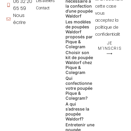
06 32 20
Les ateliers
nécessaire à
cette case
la confection
65 59
Contact
d’une poupée
vous
Nous
Waldorf
acceptez la
écrire
Les modèles
de poupées
politique de
Waldorf
confidentialit
proposés par
Pique &
JE
Colegram
M'INSCRIS
Choisir son
⟶
kit de poupée
Waldorf chez
Pique &
Colegram
Qui
confectionne
votre poupée
Pique &
Colegram?
A qui
s’adresse la
poupée
Waldorf?
Entretenir une
poupée