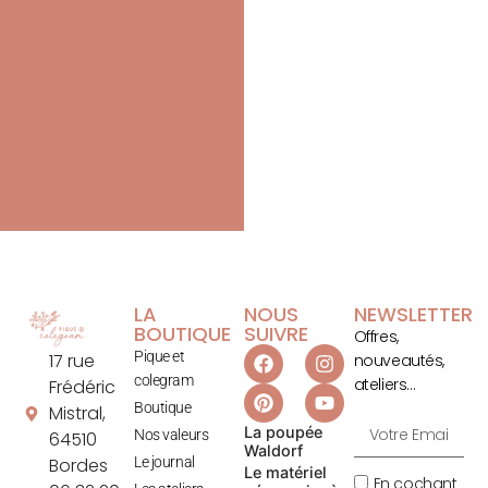
LA
NOUS
NEWSLETTER
BOUTIQUE
SUIVRE
Offres,
Pique et
17 rue
nouveautés,
colegram
ateliers…
Frédéric
Boutique
Mistral,
La poupée
Nos valeurs
64510
Waldorf
Le journal
Bordes
Le matériel
En cochant