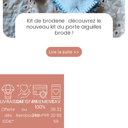
Kit de broderie : découvrez le
nouveau kit du porte aiguilles
brodé !
Lire la suite >>
LIVRAISON
SATISFAIT
PAIEMENT
SAV
100%
Offerte
ou
06 32
Sécurisé
dès
Remboursé
20 65
100€*
59