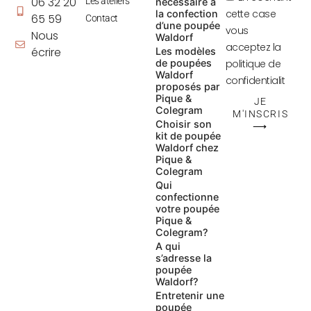
06 32 20
Les ateliers
nécessaire à
cette case
la confection
65 59
Contact
d’une poupée
vous
Nous
Waldorf
acceptez la
écrire
Les modèles
de poupées
politique de
Waldorf
confidentialit
proposés par
Pique &
JE
Colegram
M'INSCRIS
Choisir son
⟶
kit de poupée
Waldorf chez
Pique &
Colegram
Qui
confectionne
votre poupée
Pique &
Colegram?
A qui
s’adresse la
poupée
Waldorf?
Entretenir une
poupée