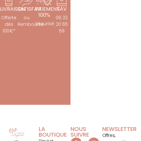
LIVRAISON
SATISFAIT
PAIEMENT
SAV
100%
Offerte
ou
06 32
Sécurisé
dès
Remboursé
20 65
100€*
59
LA
NOUS
NEWSLETTER
BOUTIQUE
SUIVRE
Offres,
Pique et