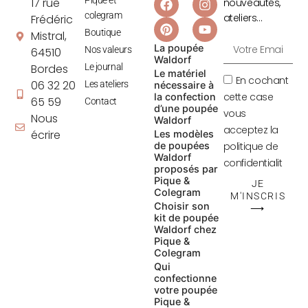
17 rue
nouveautés,
colegram
ateliers…
Frédéric
Boutique
Mistral,
La poupée
Nos valeurs
64510
Waldorf
Le journal
Bordes
Le matériel
En cochant
06 32 20
Les ateliers
nécessaire à
cette case
la confection
65 59
Contact
d’une poupée
vous
Nous
Waldorf
acceptez la
écrire
Les modèles
de poupées
politique de
Waldorf
confidentialit
proposés par
Pique &
JE
Colegram
M'INSCRIS
Choisir son
⟶
kit de poupée
Waldorf chez
Pique &
Colegram
Qui
confectionne
votre poupée
Pique &