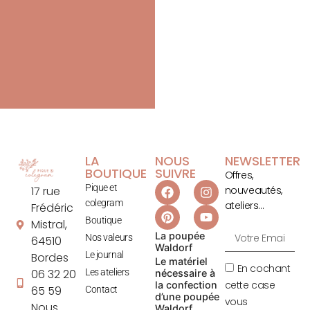
LA
NOUS
NEWSLETTER
BOUTIQUE
SUIVRE
Offres,
Pique et
17 rue
nouveautés,
colegram
ateliers…
Frédéric
Boutique
Mistral,
La poupée
Nos valeurs
64510
Waldorf
Le journal
Bordes
Le matériel
En cochant
06 32 20
Les ateliers
nécessaire à
cette case
la confection
65 59
Contact
d’une poupée
vous
Nous
Waldorf