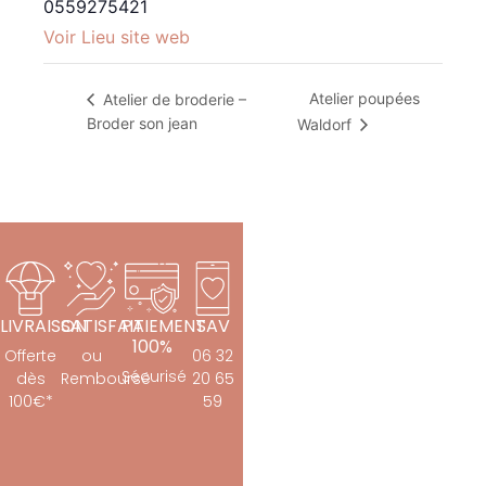
0559275421
Voir Lieu site web
Atelier poupées
Atelier de broderie –
Broder son jean
Waldorf
LIVRAISON
SATISFAIT
PAIEMENT
SAV
100%
Offerte
ou
06 32
Sécurisé
dès
Remboursé
20 65
100€*
59