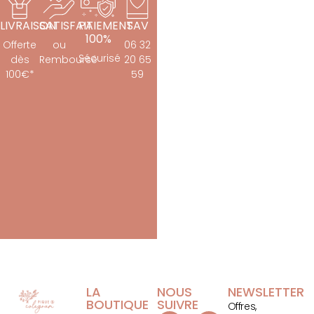
LIVRAISON
SATISFAIT
PAIEMENT
SAV
100%
Offerte
ou
06 32
Sécurisé
dès
Remboursé
20 65
100€*
59
LA
NOUS
NEWSLETTER
BOUTIQUE
SUIVRE
Offres,