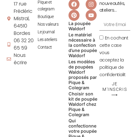
Pique et
17 rue
nouveautés,
colegram
ateliers…
Frédéric
Boutique
Mistral,
La poupée
Nos valeurs
64510
Waldorf
Le journal
Bordes
Le matériel
En cochant
06 32 20
Les ateliers
nécessaire à
cette case
la confection
65 59
Contact
d’une poupée
vous
Nous
Waldorf
acceptez la
écrire
Les modèles
de poupées
politique de
Waldorf
confidentialit
proposés par
Pique &
JE
Colegram
M'INSCRIS
Choisir son
⟶
kit de poupée
Waldorf chez
Pique &
Colegram
Qui
confectionne
votre poupée
Pique &