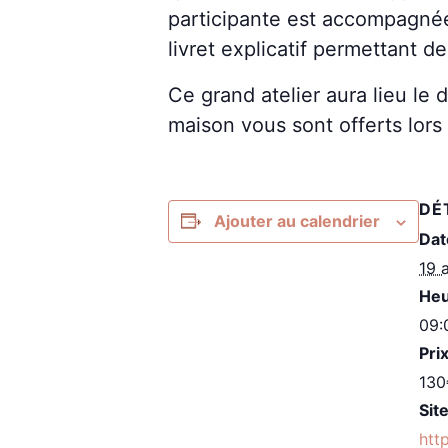
participante est accompagnée
livret explicatif permettant d
Ce grand atelier aura lieu le
maison vous sont offerts lors
DÉ
Ajouter au calendrier
Dat
19 a
Heu
09:
Prix
130
Site
htt