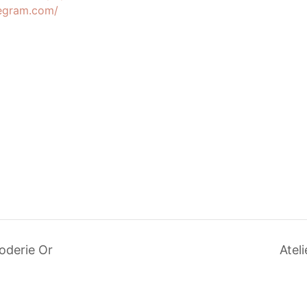
egram.com/
oderie Or
Atel