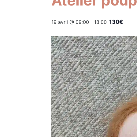
Atelier poup
130€
19 avril @ 09:00
-
18:00