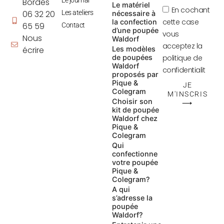
Le journal
Bordes
Le matériel
En cochant
06 32 20
Les ateliers
nécessaire à
cette case
la confection
65 59
Contact
d’une poupée
vous
Nous
Waldorf
acceptez la
écrire
Les modèles
de poupées
politique de
Waldorf
confidentialit
proposés par
Pique &
JE
Colegram
M'INSCRIS
Choisir son
⟶
kit de poupée
Waldorf chez
Pique &
Colegram
Qui
confectionne
votre poupée
Pique &
Colegram?
A qui
s’adresse la
poupée
Waldorf?