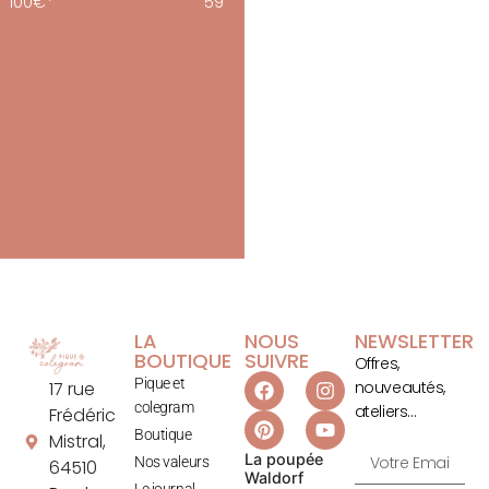
100€*
59
LA
NOUS
NEWSLETTER
BOUTIQUE
SUIVRE
Offres,
Pique et
17 rue
nouveautés,
colegram
ateliers…
Frédéric
Boutique
Mistral,
La poupée
Nos valeurs
64510
Waldorf