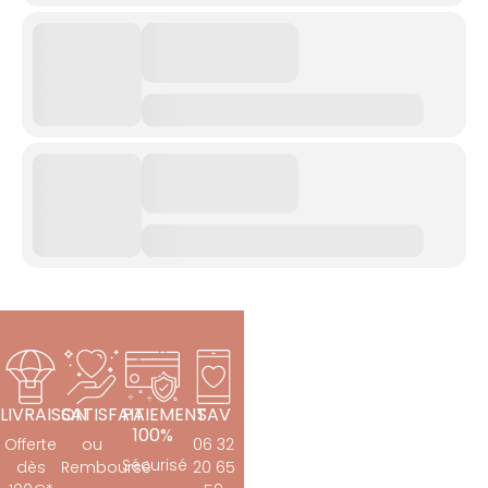
LIVRAISON
SATISFAIT
PAIEMENT
SAV
100%
Offerte
ou
06 32
Sécurisé
dès
Remboursé
20 65