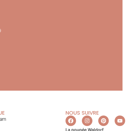
9
UE
NOUS SUIVRE
ram
La poupée Waldorf