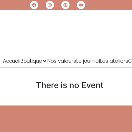
Accueil
Boutique
Nos valeurs
Le journal
Les ateliers
C
There is no Event